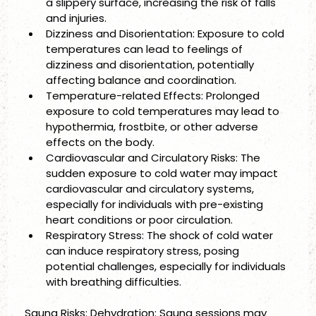
a slippery surface, increasing the risk of falls 
and injuries.
Dizziness and Disorientation: Exposure to cold 
temperatures can lead to feelings of 
dizziness and disorientation, potentially 
affecting balance and coordination.
Temperature-related Effects: Prolonged 
exposure to cold temperatures may lead to 
hypothermia, frostbite, or other adverse 
effects on the body.
Cardiovascular and Circulatory Risks: The 
sudden exposure to cold water may impact 
cardiovascular and circulatory systems, 
especially for individuals with pre-existing 
heart conditions or poor circulation.
Respiratory Stress: The shock of cold water 
can induce respiratory stress, posing 
potential challenges, especially for individuals 
with breathing difficulties. 
Sauna Risks: Dehydration: Sauna sessions may 