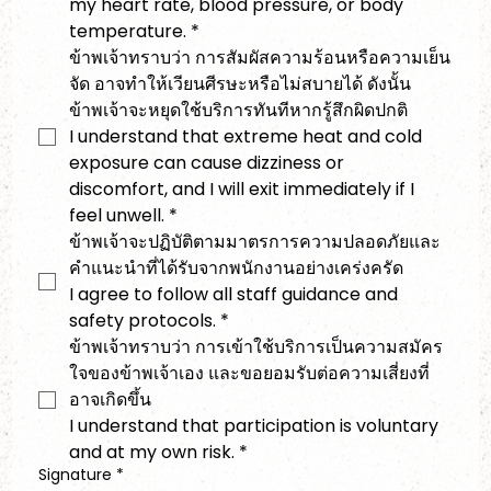
my heart rate, blood pressure, or body 
temperature.
*
ข้าพเจ้าทราบว่า การสัมผัสความร้อนหรือความเย็น
จัด อาจทำให้เวียนศีรษะหรือไม่สบายได้ ดังนั้น 
ข้าพเจ้าจะหยุดใช้บริการทันทีหากรู้สึกผิดปกติ
I understand that extreme heat and cold 
exposure can cause dizziness or 
discomfort, and I will exit immediately if I 
feel unwell.
*
ข้าพเจ้าจะปฏิบัติตามมาตรการความปลอดภัยและ
คำแนะนำที่ได้รับจากพนักงานอย่างเคร่งครัด
I agree to follow all staff guidance and 
safety protocols.
*
ข้าพเจ้าทราบว่า การเข้าใช้บริการเป็นความสมัคร
ใจของข้าพเจ้าเอง และขอยอมรับต่อความเสี่ยงที่
อาจเกิดขึ้น
I understand that participation is voluntary 
and at my own risk.
*
Signature
*