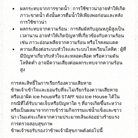
ผลกระทบจากการขาดน้ำ : การใช้ซาวน่าอาจทำให้เกิด
ภาวะขาดน้ำ ดังนั้นควรดื่มน้ำให้เพียงพอก่อนและหลัง
การใช้ซาวน่า
ผลกระทบจากความร้อน : การสัมผัสกับอุณหภูมิสูงเป็น
เวลานาน อาจทำให้เกิดปัญหาที่เกี่ยวข้องกับความร้อน 
เช่น ภาวะอ่อนเพลียจากความร้อน หรือโรคลมแดด
ความเสี่ยงต่อระบบหัวใจและระบบไหลเวียนโลหิต : ผู้ที่
มีปัญหาเกี่ยวกับหัวใจและหลอดเลือด หรือความดัน
โลหิตต่ำ อาจมีความเสี่ยงต่อผลกระทบจากความร้อน
สูง 
การสละสิทธิ์ในการเรียกร้องความเสียหาย
ข้าพเจ้าเข้าใจและยอมรับที่จะไม่เรียกร้องความเสียหาย 
หรือเอาผิด ice housหรือ STAFF ของ Ice House ได้ใน
กรณีที่ได้รับบาดเจ็บหรือปัญหาใด ๆ ที่อาจเกิดขึ้นระหว่าง
หรือเป็นผลมาจากการเข้าร่วมกิจกรรมแช่น้ำแข็งและซาว
น่า เว้นแต่จะเกิดจากความประมาทเลินเล่ออย่างร้ายแรง 
การตรวจสอบสุขภาพ
ข้าพเจ้าขอรับรองว่าข้าพเจ้ามีสุขภาพดังต่อไปนี้