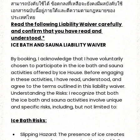
สามารถบังคับใช้ได้ ข้อตกลงที่เหลือจะยังคงมีผลบังคับใช้ 
เอกสารฉบับนี้อยู่ภายใต้และตีความตามกฎหมายของ
ประเทศไทย
Read the following Liability Waiver carefully 
and confirm that you have read and 
understood.*
ICE BATH AND SAUNA LIABILITY WAIVER
By booking, I acknowledge that I have voluntarily 
chosen to participate in the ice bath and sauna 
activities offered by Ice House. Before engaging 
in these activities, I have read, understood, and 
agree to the terms outlined in this liability waiver.
Understanding the Risks: I recognize that both 
the ice bath and sauna activities involve unique 
and specific risks, including, but not limited to: 
Ice Bath Risks:
Slipping Hazard: The presence of ice creates 