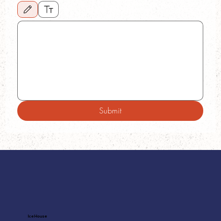
Drawing mode selected. Drawing requires a mouse or touchpad. For keyboard accessibility
Submit
Ice House