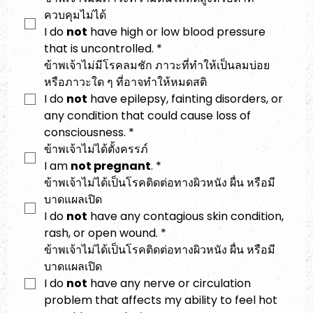
ควบคุมไม่ได้
I do 
not
 have high or low blood pressure 
that is uncontrolled.
*
ข้าพเจ้าไม่มีโรคลมชัก ภาวะที่ทำให้เป็นลมบ่อย 
หรือภาวะใด ๆ ที่อาจทำให้หมดสติ
I do 
not
 have epilepsy, fainting disorders, or 
any condition that could cause loss of 
consciousness.
*
ข้าพเจ้าไม่ได้ตั้งครรภ์
I am 
not pregnant
.
*
ข้าพเจ้าไม่ได้เป็นโรคติดต่อทางผิวหนัง ผื่น หรือมี
บาดแผลเปิด
I do 
not
 have any contagious skin condition, 
rash, or open wound.
*
ข้าพเจ้าไม่ได้เป็นโรคติดต่อทางผิวหนัง ผื่น หรือมี
บาดแผลเปิด
I do 
not
 have any nerve or circulation 
problem that affects my ability to feel hot 